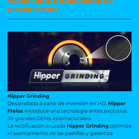
TECNOLOGIA E INNOVACION DE
HIPPER FREIOS
Hipper Grinding
Desarrollada a partir de inversión en I+D,
Hipper
Freios
introduce una tecnología antes exclusiva
de grandes OEMs internacionales.
La rectificación cruzada
Hipper Grinding
optimiza
el asentamiento de las pastillas y garantiza