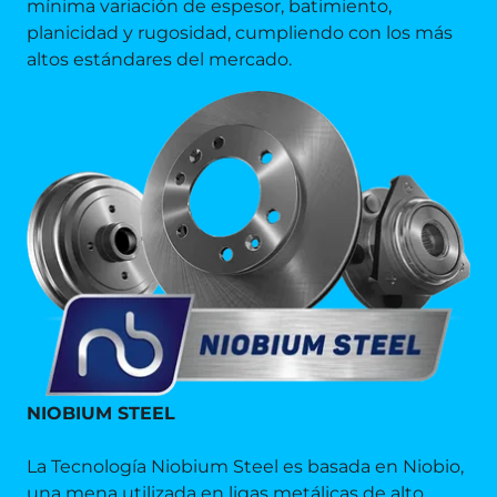
mínima variación de espesor, batimiento,
planicidad y rugosidad, cumpliendo con los más
altos estándares del mercado.
NIOBIUM STEEL
La Tecnología Niobium Steel es basada en Niobio,
una mena utilizada en ligas metálicas de alto